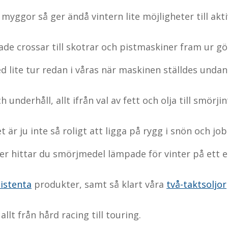
 myggor så ger ändå vintern lite möjligheter till akti
bade crossar till skotrar och pistmaskiner fram ur 
d lite tur redan i våras när maskinen ställdes unda
underhåll, allt ifrån val av fett och olja till smörji
t är ju inte så roligt att ligga på rygg i snön och job
ier hittar du smörjmedel lämpade för vinter på ett el
istenta
produkter, samt så klart våra
två-taktsoljor
llt från hård racing till touring.