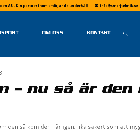
den AB - Din partner inom smörjande underhåll
info
@smorjteknik.se
SÖ
RSPORT
OM OSS
KONTAKT
EFT
SENASTE NYTT FRÅN
LINUS ÖSTLUND
FAQ
SMÖRJTEKNIK
FOTOGALLERIER
MER LÄSNING
OM SMÖRJTEKNIK
3
DRIFTING
VI PÅ SMÖRJTEKNIK
KÖPVILLKOR
BANRACING
JOBBA HOS OSS
n – nu så är den
INTEGRITETSPOLICY
SKOTERCROSS
DRAGRACING
F1 H2O
SPEEDWAY
om den så kom den i år igen, lika säkert som att m
E
ENDURO