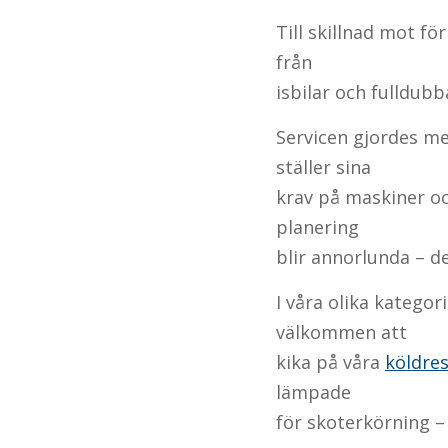
Till skillnad mot för
från
isbilar och fulldub
Servicen gjordes me
ställer sina
krav på maskiner och 
planering
blir annorlunda – de
I våra olika kategor
välkommen att
kika på våra
köldres
lämpade
för skoterkörning – a