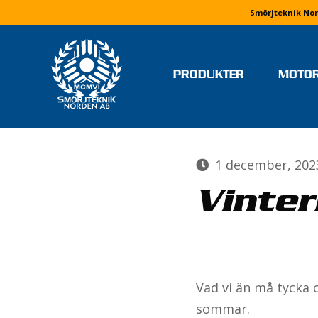
Smörjteknik Nor
PRODUKTER
MOTO
TEAM OCH FÖRARE
MONIKA ARVIDSSON
1 december, 202
MOLLY HJÄLM
RICKARD IVARS
Vinter
NIKLAS JERRINGE
MJ MOTORSPORT
ELVIRA LINDH
LINUS PETTERSSON
Vad vi än må tycka 
STEFAN WETTERVIK & PELL
sommar.
PONELL