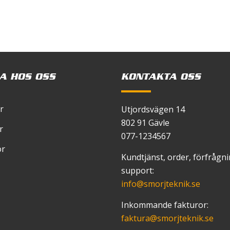
A HOS OSS
KONTAKTA OSS
r
Utjordsvägen 14
802 91 Gävle
r
077-1234567
or
Kundtjänst, order, förfrågn
support:
info
@smorjteknik.se
Inkommande fakturor:
faktura
@smorjteknik.se