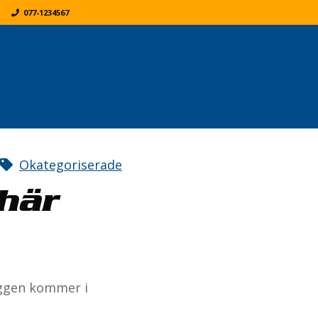
077-1234567
K
ER:
Okategoriserade
 här
yggen kommer i