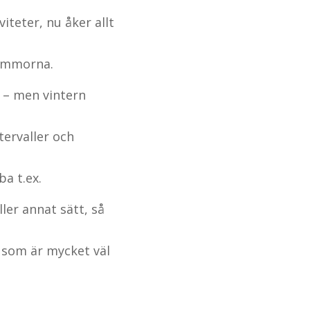
viteter, nu åker allt
gömmorna.
n – men vintern
ntervaller och
ba t.ex.
ler annat sätt, så
som är mycket väl