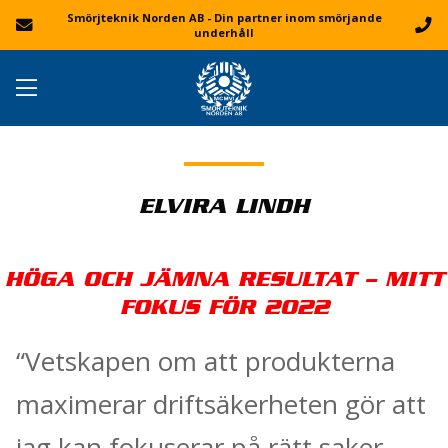
Smörjteknik Norden AB - Din partner inom smörjande
underhåll
ELVIRA LINDH
HÖGA OCH JÄMNA RESULTAT – MITT
FOKUS FÖR 2022
“Vetskapen om att produkterna
maximerar driftsäkerheten gör att
jag kan fokuserar på rätt saker