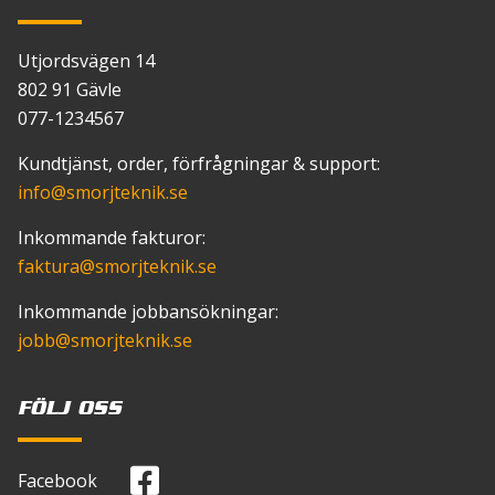
Utjordsvägen 14
802 91 Gävle
077-1234567
Kundtjänst, order, förfrågningar & support:
info
@smorjteknik.se
Inkommande fakturor:
faktura
@smorjteknik.se
Inkommande jobbansökningar:
jobb
@smorjteknik.se
FÖLJ OSS
Facebook