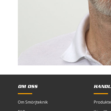
OM OSS
HANDL
Om Smörjteknik
Produkte