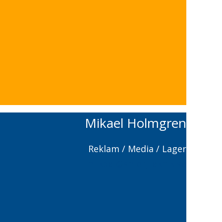
Mikael Holmgren
Reklam / Media / Lager
mikael@smorjteknik.se