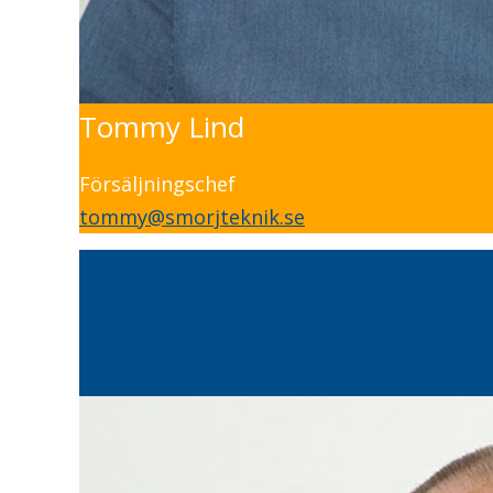
Tommy Lind
Försäljningschef
tommy@smorjteknik.se