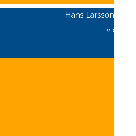
Hans Larsson
VD
hans@smorjteknik.se