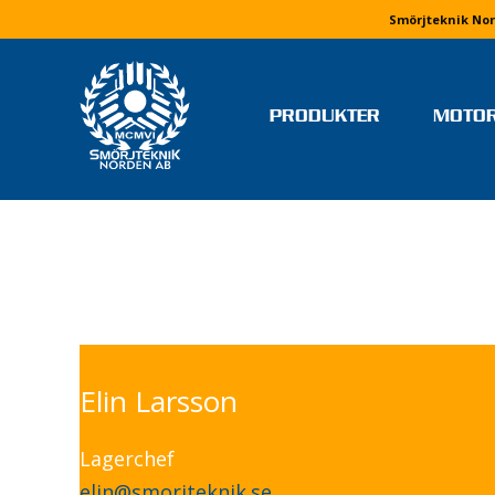
Smörjteknik Nor
PRODUKTER
MOTO
TEAM OCH FÖRARE
MONIKA ARVIDSSON
MOLLY HJÄLM
RICKARD IVARS
NIKLAS JERRINGE
MJ MOTORSPORT
Elin Larsson
ELVIRA LINDH
LINUS PETTERSSON
Lagerchef
STEFAN WETTERVIK & PELL
PONELL
elin@smorjteknik.se