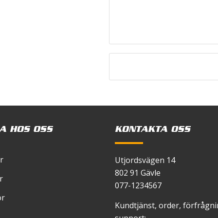
A HOS OSS
KONTAKTA OSS
r
Utjordsvägen 14
802 91 Gävle
r
077-1234567
or
Kundtjänst, order, förfrågn