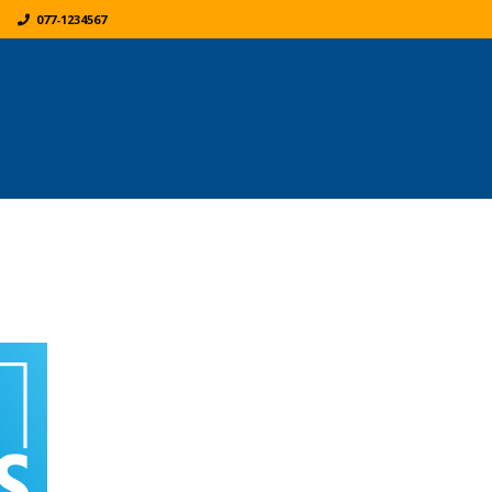
077-1234567
K
ER: