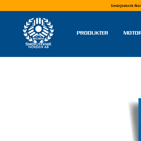
Smörjteknik Nor
PRODUKTER
MOTO
TEAM OCH FÖRARE
MONIKA ARVIDSSON
MOLLY HJÄLM
RICKARD IVARS
NIKLAS JERRINGE
MJ MOTORSPORT
ELVIRA LINDH
LINUS PETTERSSON
STEFAN WETTERVIK & PELL
PONELL