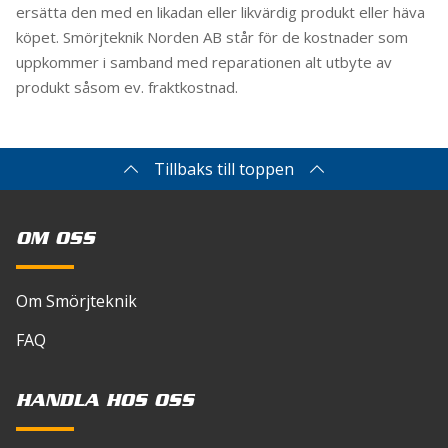
ersätta den med en likadan eller likvärdig produkt eller häva
köpet. Smörjteknik Norden AB står för de kostnader som
uppkommer i samband med reparationen alt utbyte av
produkt såsom ev. fraktkostnad.
Tillbaks till toppen
OM OSS
Om Smörjteknik
FAQ
HANDLA HOS OSS