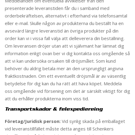
Meddelanden om eventuella avvikelser från den
presenterade leveranstiden får du i samband med
orderbekräftelsen, alternativt i efterhand via telefonsamtal
eller e-mail. Skulle någon av produkterna du beställt ha en
avsevärd längre leveranstid än övriga produkter på din
order kan vi i vissa fall välja att delleverera din beställning.
Om leveransen dröjer utan att vi självmant har lämnat dig
information enligt ovan ber vi dig kontakta oss omgående så
att vi kan undersöka orsaken till dröjsmålet. Som kund
behöver du aldrig betala mer än den ursprungligt angivna
fraktkostnaden. Om ett eventuellt dröjsmål är av väsentlig
betydelse för dig kan du ha rätt att häva köpet. Meddela
oss omgående vid försening om det är särskilt viktigt för dig
att du erhåller produkterna inom viss tid.
Transportskador & felexpediereing
Företag/Juridisk person:
Vid synlig skada på emballaget
vid leveranstillfället måste detta anges till Schenkers