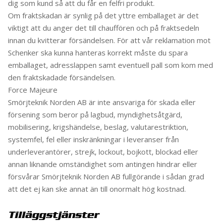
dig som kund så att du får en felfri produkt.
Om fraktskadan är synlig på det yttre emballaget är det
viktigt att du anger det till chauffören och på fraktsedeln
innan du kvitterar försändelsen. För att vår reklamation mot
Schenker ska kunna hanteras korrekt måste du spara
emballaget, adresslappen samt eventuell pall som kom med
den fraktskadade försändelsen.
Force Majeure
Smörjteknik Norden AB är inte ansvariga för skada eller
försening som beror på lagbud, myndighetsåtgärd,
mobilisering, krigshändelse, beslag, valutarestriktion,
systemfel, fel eller inskränkningar i leveranser från
underleverantörer, strejk, lockout, bojkott, blockad eller
annan liknande omständighet som antingen hindrar eller
försvårar Smörjteknik Norden AB fullgörande i sådan grad
att det ej kan ske annat än till onormalt hög kostnad.
Tilläggstjänster