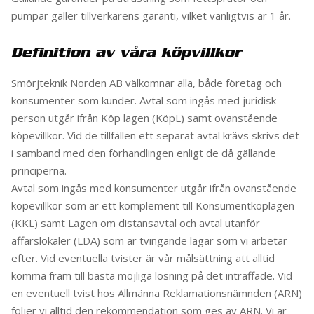
pumpar gäller tillverkarens garanti, vilket vanligtvis är 1 år.
Definition av våra köpvillkor
Smörjteknik Norden AB välkomnar alla, både företag och
konsumenter som kunder. Avtal som ingås med juridisk
person utgår ifrån Köp lagen (KöpL) samt ovanstående
köpevillkor. Vid de tillfällen ett separat avtal krävs skrivs det
i samband med den förhandlingen enligt de då gällande
principerna.
Avtal som ingås med konsumenter utgår ifrån ovanstående
köpevillkor som är ett komplement till Konsumentköplagen
(KKL) samt Lagen om distansavtal och avtal utanför
affärslokaler (LDA) som är tvingande lagar som vi arbetar
efter. Vid eventuella tvister är vår målsättning att alltid
komma fram till bästa möjliga lösning på det inträffade. Vid
en eventuell tvist hos Allmänna Reklamationsnämnden (ARN)
följer vi alltid den rekommendation som ges av ARN. Vi är