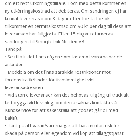
om ett nytt utkörningstillfälle. I och med detta kommer en
ny utkörningskostnad att debiteras. Om sändningen ej har
kunnat levereras inom 3 dagar efter första försök
tillkommer en terminalkostnad om 90 kr per dag till dess att
leveransen har fullgjorts. Efter 15 dagar returneras
sändningen till Smörjteknik Norden AB.
Tänk på:
• Se till att det finns någon som tar emot varorna när de
anländer
• Meddela om det finns särskilda restriktioner mot
fordonstrafik/hinder för framkomlighet vid
leveransadressen
• Vid större leveranser kan det behövas tillgång till truck alt
lastbrygga vid lossning, om detta saknas kontakta vår
Kundservice för att säkerställa att godset går bil med
baklift.
• Tänk på att varan/varorna går att bära in utan risk för
skada på person eller egendom vid köp att tilläggstjänst