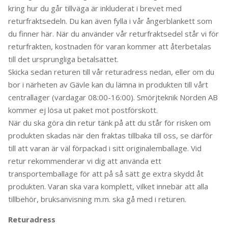
kring hur du går tillväga är inkluderat i brevet med
returfraktsedeln. Du kan även fylla i vår ångerblankett som
du finner här. När du använder vår returfraktsedel står vi för
returfrakten, kostnaden för varan kommer att återbetalas
till det ursprungliga betalsättet.
Skicka sedan returen till vår returadress nedan, eller om du
bor i närheten av Gävle kan du lämna in produkten till vårt
centrallager (vardagar 08:00-16:00). Smörjteknik Norden AB
kommer ej lösa ut paket mot postförskott.
När du ska göra din retur tänk på att du står för risken om
produkten skadas när den fraktas tillbaka till oss, se därför
till att varan är väl förpackad i sitt originalemballage. Vid
retur rekommenderar vi dig att använda ett
transportemballage för att på så sätt ge extra skydd åt
produkten. Varan ska vara komplett, vilket innebär att alla
tillbehör, bruksanvisning m.m. ska gå med i returen.
Returadress