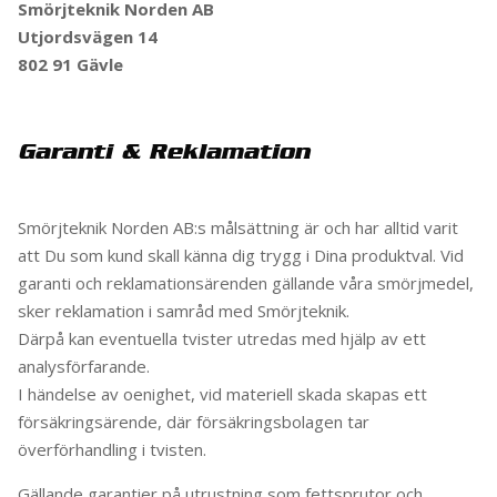
Smörjteknik Norden AB
Utjordsvägen 14
802 91 Gävle
Garanti & Reklamation
Smörjteknik Norden AB:s målsättning är och har alltid varit
att Du som kund skall känna dig trygg i Dina produktval. Vid
garanti och reklamationsärenden gällande våra smörjmedel,
sker reklamation i samråd med Smörjteknik.
Därpå kan eventuella tvister utredas med hjälp av ett
analysförfarande.
I händelse av oenighet, vid materiell skada skapas ett
försäkringsärende, där försäkringsbolagen tar
överförhandling i tvisten.
Gällande garantier på utrustning som fettsprutor och