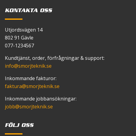
KONTAKTA OSS
Utjordsvägen 14
802 91 Gävle
077-1234567
Kundtjänst, order, förfrågningar & support:
info
@smorjteknik.se
Inkommande fakturor:
faktura
@smorjteknik.se
Inkommande jobbansökningar:
jobb
@smorjteknik.se
FÖLJ OSS