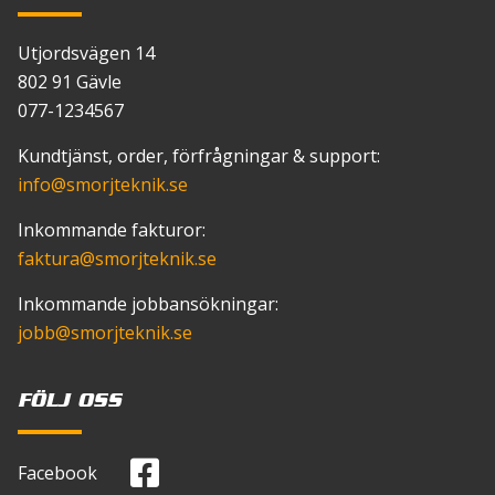
Utjordsvägen 14
802 91 Gävle
077-1234567
Kundtjänst, order, förfrågningar & support:
info
@smorjteknik.se
Inkommande fakturor:
faktura
@smorjteknik.se
Inkommande jobbansökningar:
jobb
@smorjteknik.se
FÖLJ OSS
Facebook