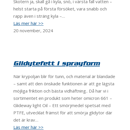
Skotern ja, skall gå i kyla, snö, i värsta fall vatten –
helst starta på första försöket, vara snabb och
rapp även i sträng kyla –…
Läs mer här >>
20 november, 2024
Glidytefett i sprayform
När krypoljan blir för tunn, och material är blandade
– samt att den önskade funktionen är att ge lägsta
möjliga friktion och bästa vidhäftning.. Då har vi i
sortimentet en produkt som heter omicron 661 –
Glideway light Oil – Ett smörjmedel spetsat med
PTFE, utvecklat främst för att smörja glidytor där
det är krav…
Läs mer här >>