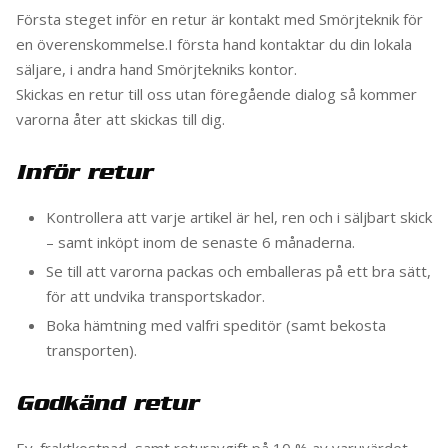
Första steget inför en retur är kontakt med Smörjteknik för
en överenskommelse.I första hand kontaktar du din lokala
säljare, i andra hand Smörjtekniks kontor.
Skickas en retur till oss utan föregående dialog så kommer
varorna åter att skickas till dig.
Inför retur
Kontrollera att varje artikel är hel, ren och i säljbart skick
– samt inköpt inom de senaste 6 månaderna.
Se till att varorna packas och emballeras på ett bra sätt,
för att undvika transportskador.
Boka hämtning med valfri speditör (samt bekosta
transporten).
Godkänd retur
Ev. fraktkostnad, samt returavgift på 10 % av varuvärdet,