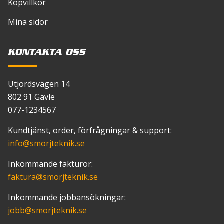
Köpvillkor
Mina sidor
KONTAKTA OSS
Utjordsvägen 14
802 91 Gävle
077-1234567
Kundtjänst, order, förfrågningar & support:
info
@smorjteknik.se
Inkommande fakturor:
faktura
@smorjteknik.se
Inkommande jobbansökningar:
jobb
@smorjteknik.se