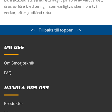
dras av före kreditering – som vanligtvis sker inom två
veckor, efter godkänd retur.
Tillbaks till toppen
OM OSS
Om Smörjteknik
FAQ
HANDLA HOS OSS
Produkter