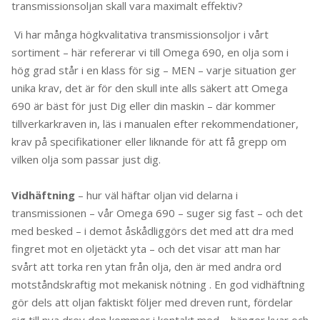
transmissionsoljan skall vara maximalt effektiv?
Vi har många högkvalitativa transmissionsoljor i vårt
sortiment – här refererar vi till Omega 690, en olja som i
hög grad står i en klass för sig – MEN – varje situation ger
unika krav, det är för den skull inte alls säkert att Omega
690 är bäst för just Dig eller din maskin – där kommer
tillverkarkraven in, läs i manualen efter rekommendationer,
krav på specifikationer eller liknande för att få grepp om
vilken olja som passar just dig.
Vidhäftning
– hur väl häftar oljan vid delarna i
transmissionen – vår Omega 690 – suger sig fast – och det
med besked – i demot åskådliggörs det med att dra med
fingret mot en oljetäckt yta – och det visar att man har
svårt att torka ren ytan från olja, den är med andra ord
motståndskraftig mot mekanisk nötning . En god vidhäftning
gör dels att oljan faktiskt följer med dreven runt, fördelar