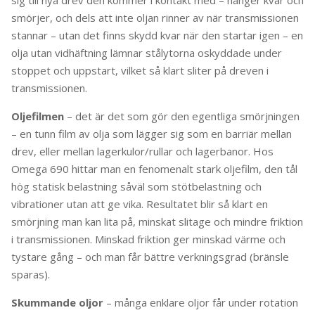
sig till nya drev den kommer i kontakt med – hänger kvar och
smörjer, och dels att inte oljan rinner av när transmissionen
stannar – utan det finns skydd kvar när den startar igen – en
olja utan vidhäftning lämnar stålytorna oskyddade under
stoppet och uppstart, vilket så klart sliter på dreven i
transmissionen.
Oljefilmen
– det är det som gör den egentliga smörjningen
– en tunn film av olja som lägger sig som en barriär mellan
drev, eller mellan lagerkulor/rullar och lagerbanor. Hos
Omega 690 hittar man en fenomenalt stark oljefilm, den tål
hög statisk belastning såväl som stötbelastning och
vibrationer utan att ge vika. Resultatet blir så klart en
smörjning man kan lita på, minskat slitage och mindre friktion
i transmissionen. Minskad friktion ger minskad värme och
tystare gång – och man får bättre verkningsgrad (bränsle
sparas).
Skummande oljor
– många enklare oljor får under rotation