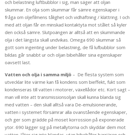
och belastning luftbubblor i sig, man säger att oljan
skummar. En olja som skummar får sämre egenskaper i
fråga om oljefilmens tålighet och vidhäftning / klättring. I och
med att oljan får en minskad kontaktyta mot stålet så kyler
den också sämre. Slutpoängen är alltså att en skummande
olja i det längsta skall undvikas. Omega 690 skummar så
gott som ingenting under belastning, de få lufbubblor som
bildas går snabbt ur och oljan bibehåller sina egenskaper
oavsett last.
Vatten och olja i samma miljö
– De flesta system som
utvecklar lite värme kan få kondens som bieffekt, fukt som
kondenseras till vatten i motorer, växellådor etc. Kort sagt –
man vill inte att transmissionsoljan skall kunna blanda sig
med vatten – den skall alltså vara De-emulsionerande,
vatten i systemet försämrar alla ovanstående egenskaper,
och ger som grädde på moset korrossion på exponerade
ytor. 690 lägger sig på metallytorna och skyddar dem mot
vatten, låter sig inte blandas, utan bibehåller barriären och