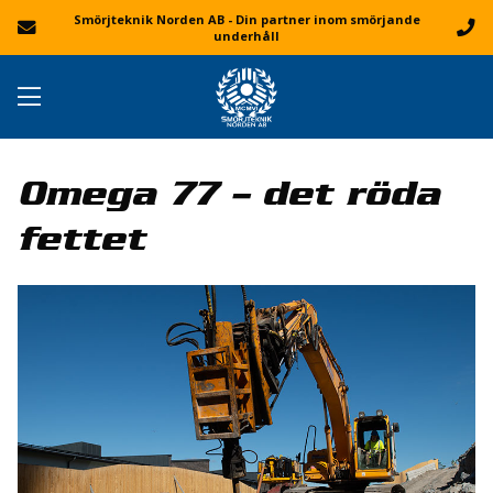
Smörjteknik Norden AB - Din partner inom smörjande
underhåll
Omega 77 – det röda
fettet