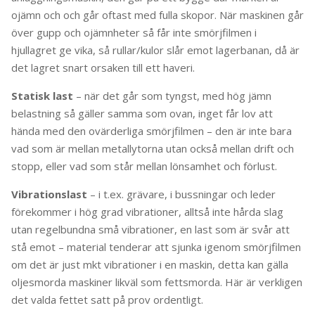
ojämn och och går oftast med fulla skopor. När maskinen går
över gupp och ojämnheter så får inte smörjfilmen i
hjullagret ge vika, så rullar/kulor slår emot lagerbanan, då är
det lagret snart orsaken till ett haveri.
Statisk last
– när det går som tyngst, med hög jämn
belastning så gäller samma som ovan, inget får lov att
hända med den ovärderliga smörjfilmen – den är inte bara
vad som är mellan metallytorna utan också mellan drift och
stopp, eller vad som står mellan lönsamhet och förlust.
Vibrationslast
– i t.ex. grävare, i bussningar och leder
förekommer i hög grad vibrationer, alltså inte hårda slag
utan regelbundna små vibrationer, en last som är svår att
stå emot – material tenderar att sjunka igenom smörjfilmen
om det är just mkt vibrationer i en maskin, detta kan gälla
oljesmorda maskiner likväl som fettsmorda. Här är verkligen
det valda fettet satt på prov ordentligt.