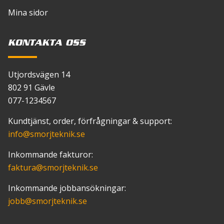
Mina sidor
KONTAKTA OSS
Utjordsvägen 14
802 91 Gävle
077-1234567
Kundtjänst, order, förfrågningar & support:
info
@smorjteknik.se
Inkommande fakturor:
faktura
@smorjteknik.se
Inkommande jobbansökningar:
jobb
@smorjteknik.se