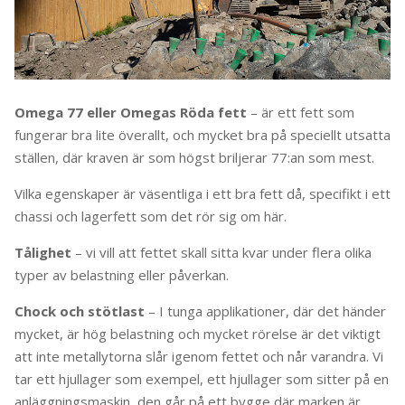
Omega 77 eller Omegas Röda fett
– är ett fett som
fungerar bra lite överallt, och mycket bra på speciellt utsatta
ställen, där kraven är som högst briljerar 77:an som mest.
Vilka egenskaper är väsentliga i ett bra fett då, specifikt i ett
chassi och lagerfett som det rör sig om här.
Tålighet
– vi vill att fettet skall sitta kvar under flera olika
typer av belastning eller påverkan.
Chock och stötlast
– I tunga applikationer, där det händer
mycket, är hög belastning och mycket rörelse är det viktigt
att inte metallytorna slår igenom fettet och når varandra. Vi
tar ett hjullager som exempel, ett hjullager som sitter på en
anläggningsmaskin, den går på ett bygge där marken är