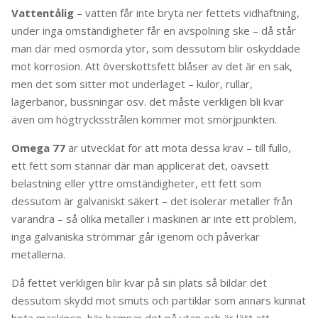
Vattentålig
– vatten får inte bryta ner fettets vidhäftning,
under inga omständigheter får en avspolning ske – då står
man där med osmorda ytor, som dessutom blir oskyddade
mot korrosion. Att överskottsfett blåser av det är en sak,
men det som sitter mot underlaget – kulor, rullar,
lagerbanor, bussningar osv. det måste verkligen bli kvar
även om högtrycksstrålen kommer mot smörjpunkten.
Omega 77
är utvecklat för att möta dessa krav – till fullo,
ett fett som stannar där man applicerat det, oavsett
belastning eller yttre omständigheter, ett fett som
dessutom är galvaniskt säkert – det isolerar metaller från
varandra – så olika metaller i maskinen är inte ett problem,
inga galvaniska strömmar går igenom och påverkar
metallerna.
Då fettet verkligen blir kvar på sin plats så bildar det
dessutom skydd mot smuts och partiklar som annars kunnat
hota maskinen, här hamnar det på ytan och är lätt att