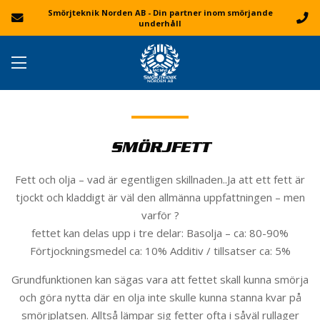
Smörjteknik Norden AB - Din partner inom smörjande
underhåll
SMÖRJFETT
Fett och olja – vad är egentligen skillnaden..Ja att ett fett är
tjockt och kladdigt är väl den allmänna uppfattningen – men
varför ?
fettet kan delas upp i tre delar: Basolja – ca: 80-90%
Förtjockningsmedel ca: 10% Additiv / tillsatser ca: 5%
Grundfunktionen kan sägas vara att fettet skall kunna smörja
och göra nytta där en olja inte skulle kunna stanna kvar på
smörjplatsen. Alltså lämpar sig fetter ofta i såväl rullager