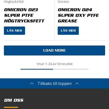
OMICRON 023
OMICRON 024
SUPER PTFE
SUPER OXY PTFE
HÖGTRYCKSFETT
GREASE
LÄS MER
LÄS MER
LOAD MORE
Visar 1–24 av 50 resultat
Tillbaks till toppen
OM OSS