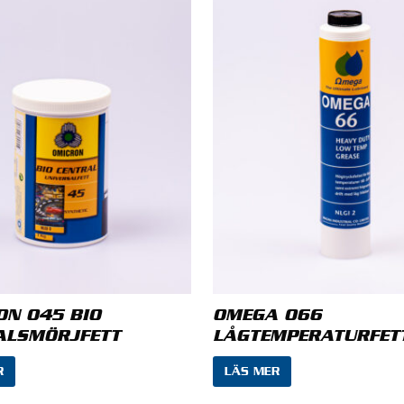
nsion
*
E-post
*
ON 045 BIO
OMEGA 066
ALSMÖRJFETT
LÅGTEMPERATURFET
R
LÄS MER
 mitt namn, min e-postadress och webbplats i denna we