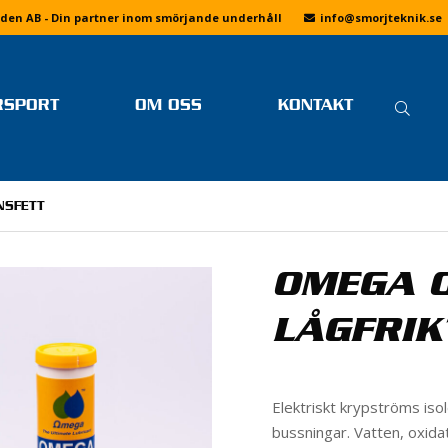
den AB - Din partner inom smörjande underhåll
info
@smorjteknik.se
SÖ
RSPORT
OM OSS
KONTAKT
EFT
SENASTE NYTT FRÅN
LINUS ÖSTLUND
FAQ
SMÖRJTEKNIK
FOTOGALLERIER
MER LÄSNING
NSFETT
OM SMÖRJTEKNIK
DRIFTING
VI PÅ SMÖRJTEKNIK
KÖPVILLKOR
BANRACING
JOBBA HOS OSS
OMEGA 
INTEGRITETSPOLICY
SKOTERCROSS
DRAGRACING
LÅGFRIK
F1 H2O
SPEEDWAY
Elektriskt krypströms isol
E
ENDURO
bussningar. Vatten, oxida