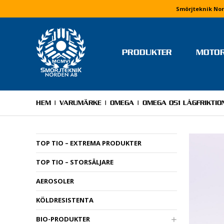
Smörjteknik Nor
PRODUKTER
MOTO
TEAM OCH FÖRARE
MONIKA ARVIDSSON
HEM
|
VARUMÄRKE
|
OMEGA
| OMEGA 051 LÅGFRIKTIO
MOLLY HJÄLM
RICKARD IVARS
TOP TIO – EXTREMA PRODUKTER
NIKLAS JERRINGE
TOP TIO – STORSÄLJARE
MJ MOTORSPORT
ELVIRA LINDH
AEROSOLER
LINUS PETTERSSON
KÖLDRESISTENTA
STEFAN WETTERVIK & PELL
PONELL
BIO-PRODUKTER