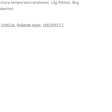
ora temperaturvariationer. Låg friktion, lång
säkerhet.
,
OMEGA
,
Rullande lager
,
SMÖRJFETT