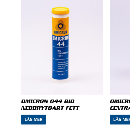
Din rece
Namn
*
OMICRON 044 BIO
OMICR
NEDBRYTBART FETT
CENTR
LÄS MER
LÄS ME
Spara