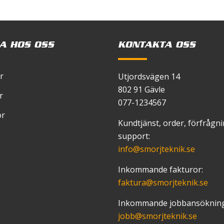
 en kommentar.
A HOS OSS
KONTAKTA OSS
r
Utjordsvägen 14
802 91 Gävle
r
077-1234567
or
Kundtjänst, order, förfrågn
support:
info
@smorjteknik.se
Inkommande fakturor:
faktura
@smorjteknik.se
Inkommande jobbansökning
jobb
@smorjteknik.se