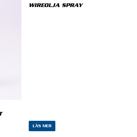
WIREOLJA SPRAY
T
LÄS MER
bbläsare till nästa gång jag