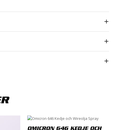
ta
*
ER
OMICRON 646 KEDJE OCH