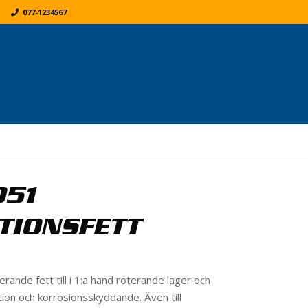
077-1234567
K
ER:
051
TIONSFETT
erande fett till i 1:a hand roterande lager och
tion och korrosionsskyddande. Även till