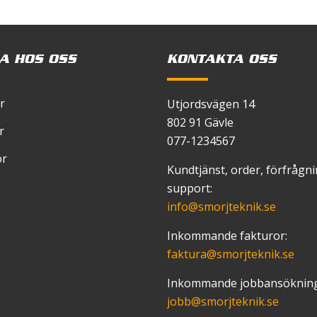
A HOS OSS
KONTAKTA OSS
r
Utjordsvägen 14
802 91 Gävle
r
077-1234567
or
Kundtjänst, order, förfrågn
support:
info
@smorjteknik.se
Inkommande fakturor:
faktura
@smorjteknik.se
Inkommande jobbansökning
jobb
@smorjteknik.se