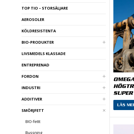
TOP TIO – STORSÄLJARE
AEROSOLER
KÖLDRESISTENTA
BIO-PRODUKTER
LIVSMEDELS KLASSADE
ENTREPRENAD
FORDON
OMEGA
HÖGTR
INDUSTRI
SUPER
ADDITIVER
LÄS ME
SMÖRJFETT
BIO-fettt
Bussning