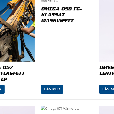
OMEGA 058 FG-
KLASSAT
MASKINFETT
 057
OMEG
YCKSFETT
CENT
 EP
R
LÄS MER
LÄS M