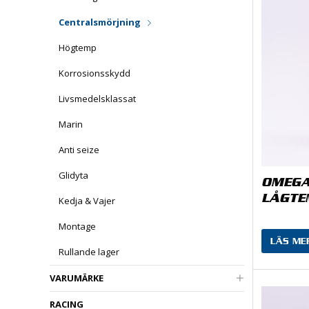
Centralsmörjning
Högtemp
Korrosionsskydd
Livsmedelsklassat
Marin
Anti seize
Övrigt
Glidyta
OMEGA
Gaffelolja
Kedja & Vajer
Transmission
Montage
LÄS ME
Kedja
Rullande lager
4-takt Motorolja
VARUMÄRKE
2 -takt Motorolja
RACING