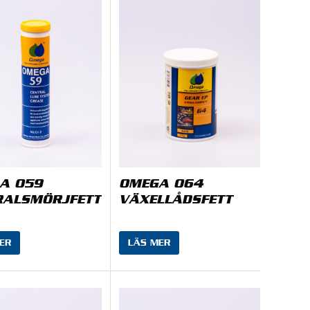
A 059
OMEGA 064
RALSMÖRJFETT
VÄXELLÅDSFETT
ER
LÄS MER