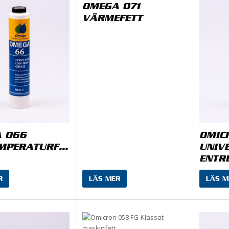
OMEGA 071
VÄRMEFETT
 066
OMIC
LÅGTEMPERATURFETT
UNIVE
ENTR
R
LÄS MER
LÄS M