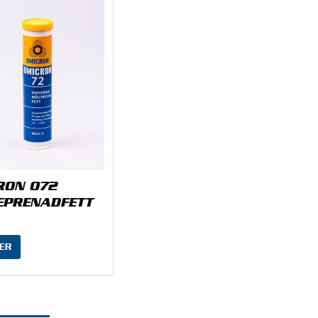
RON 072
EPRENADFETT
ER