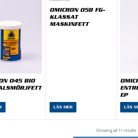
OMICRON 058 FG-
KLASSAT
MASKINFETT
ON 045 BIO
OMIC
ALSMÖRJFETT
ENTR
EP
R
LÄS MER
LÄS M
Showing all 11 results