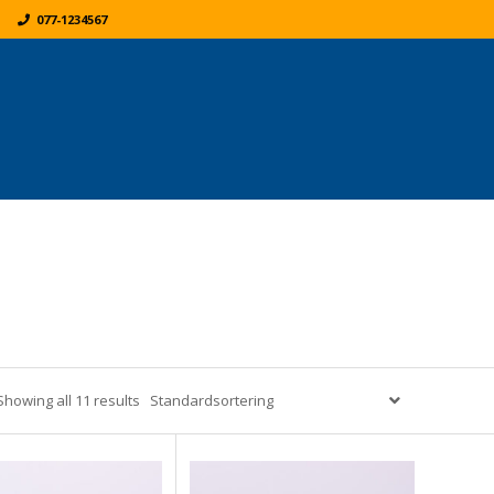
077-1234567
K
ER:
Showing all 11 results