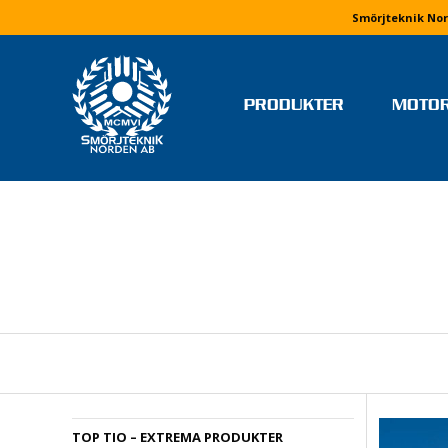
Smörjteknik Nor
PRODUKTER
MOTO
TEAM OCH FÖRARE
MONIKA ARVIDSSON
MOLLY HJÄLM
RICKARD IVARS
NIKLAS JERRINGE
MJ MOTORSPORT
ELVIRA LINDH
LINUS PETTERSSON
STEFAN WETTERVIK & PELL
TOP TIO – EXTREMA PRODUKTER
PONELL