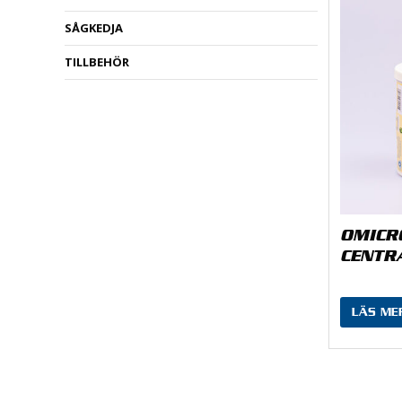
SÅGKEDJA
TILLBEHÖR
OMICR
CENTR
LÄS ME