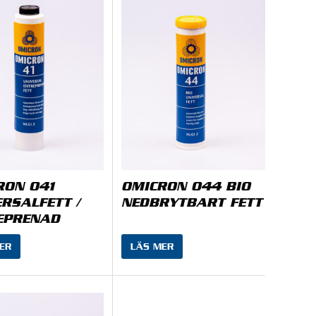
RON 041
OMICRON 044 BIO
RSALFETT /
NEDBRYTBART FETT
EPRENAD
ER
LÄS MER