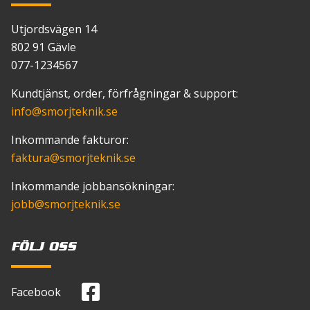
Utjordsvägen 14
802 91 Gävle
077-1234567
Kundtjänst, order, förfrågningar & support:
info
@smorjteknik.se
Inkommande fakturor:
faktura
@smorjteknik.se
Inkommande jobbansökningar:
jobb
@smorjteknik.se
FÖLJ OSS
Facebook