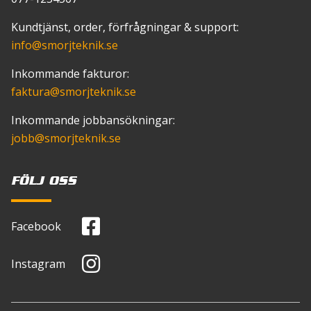
Viskocitet SAE
Kundtjänst, order, förfrågningar & support:
10w-
info
@smorjteknik.se
40
Temperaturvidd ºC
Inkommande fakturor:
-36 +215
faktura
@smorjteknik.se
Basoljevisk cSt 40ºC
Inkommande jobbansökningar:
99,7
jobb
@smorjteknik.se
Färg
Blå
FÖLJ OSS
Facebook
Instagram