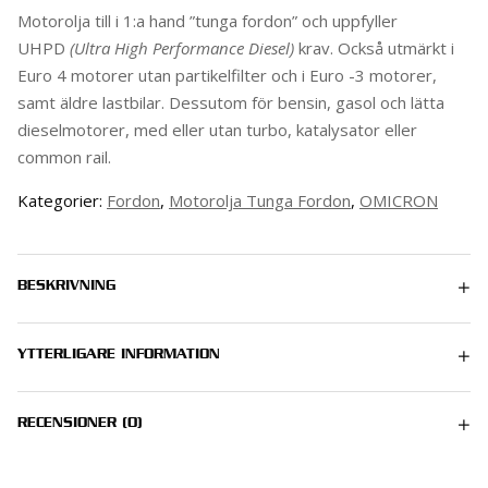
Motorolja till i 1:a hand ”tunga fordon” och uppfyller
UHPD
(Ultra High Performance Diesel)
krav. Också utmärkt i
Euro 4 motorer utan partikelfilter och i Euro -3 motorer,
samt äldre lastbilar. Dessutom för bensin, gasol och lätta
dieselmo­torer, med eller utan turbo, katalysator eller
common rail.
Kategorier:
Fordon
,
Motorolja Tunga Fordon
,
OMICRON
BESKRIVNING
YTTERLIGARE INFORMATION
1 kg
RECENSIONER (0)
Det finns inga recensioner än.