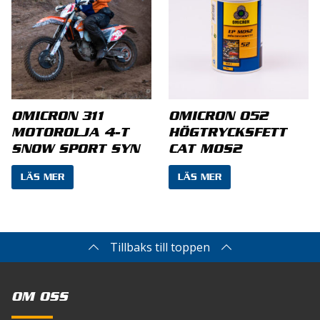
Namn
*
OMICRON 311
OMICRON 052
MOTOROLJA 4-T
HÖGTRYCKSFETT
SNOW SPORT SYN
CAT MOS2
E-post
*
LÄS MER
LÄS MER
Spara mitt namn, min e-postadress och
Tillbaks till toppen
webbplats i denna webbläsare till nästa gång jag
skriver en kommentar.
OM OSS