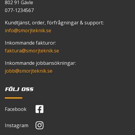
802 91 Gävle
077-1234567
Kundtjänst, order, förfrågningar & support:
info
@smorjteknik.se
Inkommande fakturor:
faktura
@smorjteknik.se
Inkommande jobbansökningar:
jobb
@smorjteknik.se
FÖLJ OSS
Facebook
Instagram