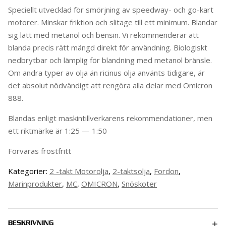
Speciellt utvecklad för smörj­ning av speedway- och go-kart
motorer. Minskar friktion och slitage till ett minimum. Blandar
sig lätt med metanol och bensin. Vi rekom­menderar att
blanda precis rätt mängd direkt för användning. Biologiskt
ned­brytbar och lämplig för blandning med metanol bränsle.
Om andra typer av olja än ricinus olja använts tidigare, är
det absolut nöd­vändigt att rengöra alla delar med Omicron
888.
Blandas enligt maskintillverkarens rekommendationer, men
ett riktmärke är 1:25 — 1:50
Förvaras frostfritt
Kategorier:
2 -takt Motorolja
,
2-taktsolja
,
Fordon
,
Marinprodukter
,
MC
,
OMICRON
,
Snöskoter
BESKRIVNING