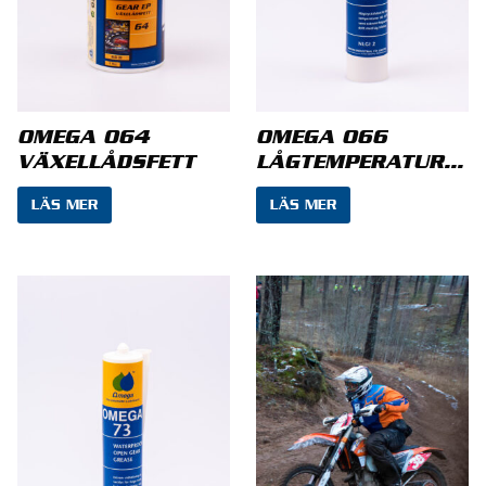
Din recension
*
OMEGA 064
OMEGA 066
VÄXELLÅDSFETT
LÅGTEMPERATURFETT
LÄS MER
LÄS MER
Namn
*
E-post
*