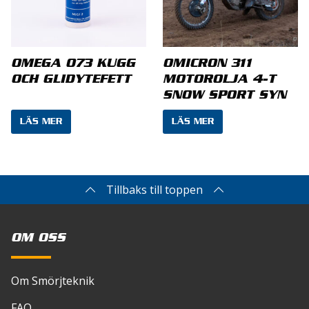
Spara mitt namn, min e-postadress och
OMEGA 073 KUGG
OMICRON 311
webbplats i denna webbläsare till nästa gång jag
OCH GLIDYTEFETT
MOTOROLJA 4-T
skriver en kommentar.
SNOW SPORT SYN
LÄS MER
LÄS MER
Tillbaks till toppen
OM OSS
Om Smörjteknik
FAQ