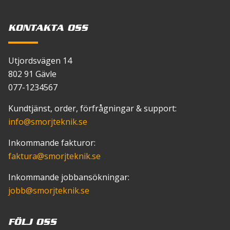
123
165
KONTAKTA OSS
Färg
Amber
Utjordsvägen 14
802 91 Gävle
077-1234567
Kundtjänst, order, förfrågningar & support:
info
@smorjteknik.se
Inkommande fakturor:
faktura
@smorjteknik.se
Inkommande jobbansökningar:
jobb
@smorjteknik.se
FÖLJ OSS