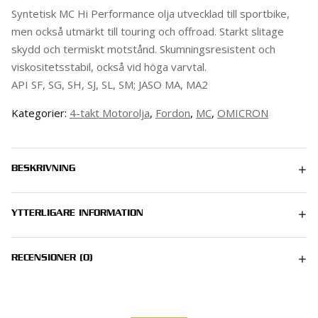
Syntetisk MC Hi Performance olja utvecklad till sportbike,
men också utmärkt till touring och offroad. Starkt slitage
skydd och termiskt motstånd. Skumningsresistent och
viskositetsstabil, också vid höga varvtal.
API SF, SG, SH, SJ, SL, SM; JASO MA, MA2
Kategorier:
4-takt Motorolja
,
Fordon
,
MC
,
OMICRON
BESKRIVNING
YTTERLIGARE INFORMATION
1 kg
RECENSIONER (0)
Det finns inga recensioner än.