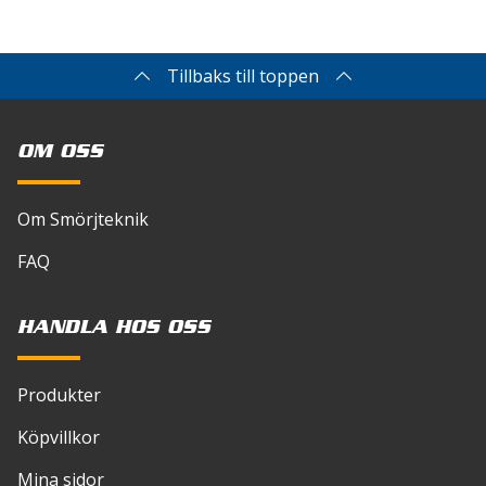
Viskocitet SAE
Tillbaks till toppen
5W-40
10W-
40
OM OSS
5W-50
15W50
Om Smörjteknik
Temperaturvidd ºC
FAQ
-41 +220
-33 +230
-42 +220
HANDLA HOS OSS
-30 +224
Produkter
Basoljevisk cSt 40ºC
90
Köpvillkor
98
Mina sidor