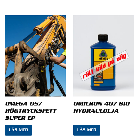
Namn
*
E-post
*
Spara mitt namn, min e-postadress och
OMEGA 057
OMICRON 407 BIO
webbplats i denna webbläsare till nästa gång jag
HÖGTRYCKSFETT
HYDRAULOLJA
skriver en kommentar.
SUPER EP
LÄS MER
LÄS MER