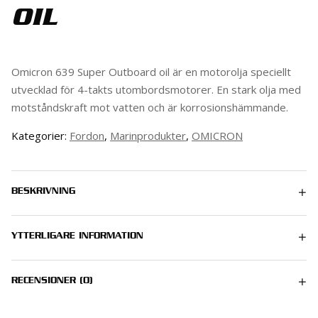
OIL
Omicron 639 Super Outboard oil är en motorolja speciellt
utvecklad för 4-takts utombordsmotorer. En stark olja med
motståndskraft mot vatten och är korrosionshämmande.
Kategorier:
Fordon
,
Marinprodukter
,
OMICRON
BESKRIVNING
YTTERLIGARE INFORMATION
0.25 kg
RECENSIONER (0)
Det finns inga recensioner än.