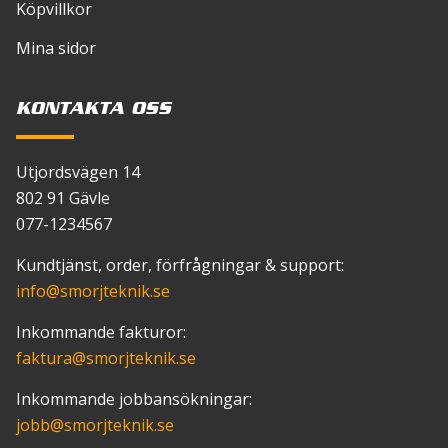
Köpvillkor
Mina sidor
KONTAKTA OSS
Utjordsvägen 14
802 91 Gävle
077-1234567
Kundtjänst, order, förfrågningar & support:
info
@smorjteknik.se
Inkommande fakturor:
faktura
@smorjteknik.se
Inkommande jobbansökningar:
jobb
@smorjteknik.se