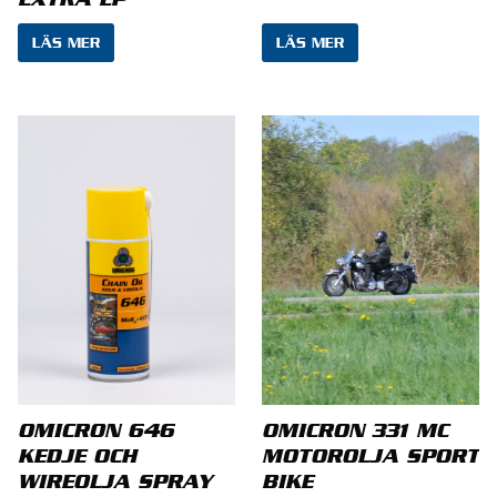
EXTRA EP
LÄS MER
LÄS MER
Namn
*
E-post
*
Spara mitt namn, min e-postadress och
webbplats i denna webbläsare till nästa gång jag
OMICRON 646
OMICRON 331 MC
skriver en kommentar.
KEDJE OCH
MOTOROLJA SPORT
WIREOLJA SPRAY
BIKE