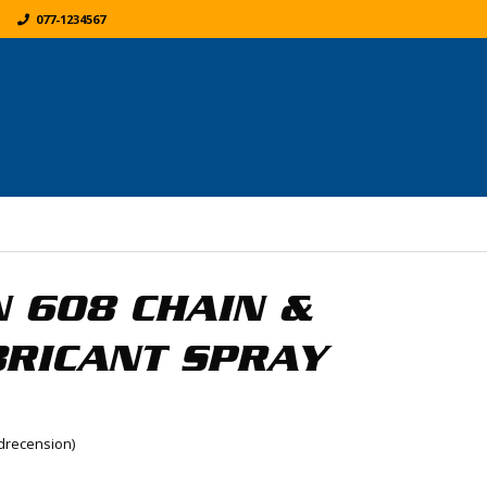
077-1234567
K
ER:
 608 CHAIN &
RICANT SPRAY
recension)