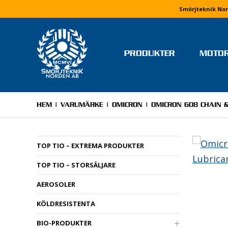
Smörjteknik Nor
PRODUKTER
MOTO
TEAM OCH FÖRARE
MONIKA ARVIDSSON
HEM
|
VARUMÄRKE
|
OMICRON
| OMICRON 608 CHAIN 
MOLLY HJÄLM
RICKARD IVARS
TOP TIO – EXTREMA PRODUKTER
NIKLAS JERRINGE
TOP TIO – STORSÄLJARE
MJ MOTORSPORT
ELVIRA LINDH
AEROSOLER
LINUS PETTERSSON
KÖLDRESISTENTA
STEFAN WETTERVIK & PELL
PONELL
BIO-PRODUKTER