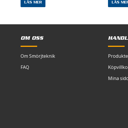
LÄS MER
LÄS ME
Spara
skriver
OM OSS
HANDL
Om Smörjteknik
Produkte
FAQ
Köpvillko
Mina sid