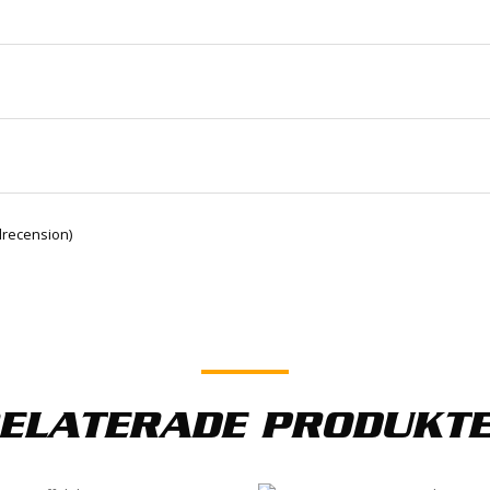
0.4 kg
recension)
Emil Eriksson
–
24 november, 2019
Kladdig och fet, smörjande universalolja som sitter kvar, bäst
ELATERADE PRODUKT
stadress kommer inte publiceras.
Obligatoriska fält är märk