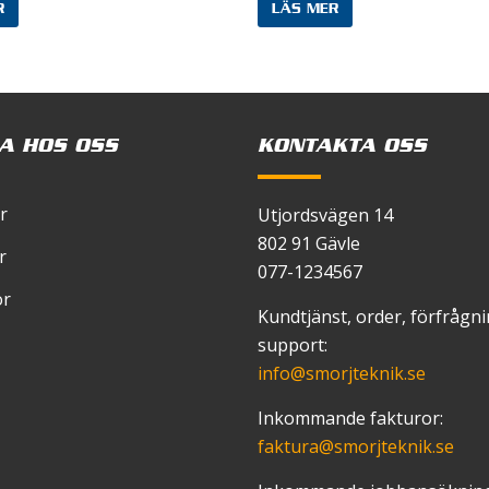
R
LÄS MER
 mitt namn, min e-postadress och webbplats i denna we
 en kommentar.
A HOS OSS
KONTAKTA OSS
r
Utjordsvägen 14
802 91 Gävle
r
077-1234567
or
Kundtjänst, order, förfrågn
support:
info
@smorjteknik.se
Inkommande fakturor:
faktura
@smorjteknik.se