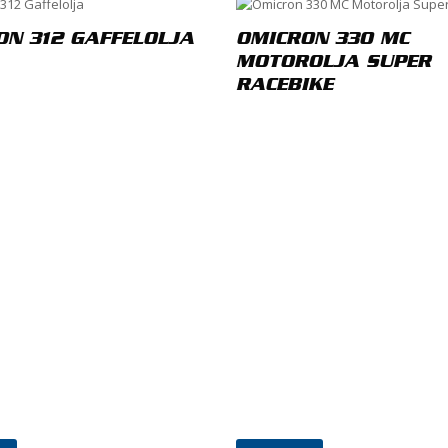
tyg
*
ON 312 GAFFELOLJA
OMICRON 330 MC
MOTOROLJA SUPER
RACEBIKE
nsion
*
E-post
*