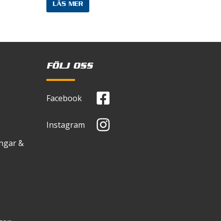
LÄS MER
bbläsare till nästa gång jag
FÖLJ OSS
Facebook
Instagram
ingar &