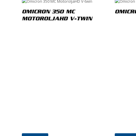
Ditt be
OMICRON 350 MC
OMICR
MOTOROLJAHD V-TWIN
Din rece
Namn
*