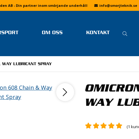
den AB - Din partner inom smörjande underhåll
info
@smorjteknik.se
SÖ
RSPORT
OM OSS
KONTAKT
EFT
SENASTE NYTT FRÅN
LINUS ÖSTLUND
FAQ
SMÖRJTEKNIK
FOTOGALLERIER
MER LÄSNING
& WAY LUBRICANT SPRAY
OM SMÖRJTEKNIK
DRIFTING
VI PÅ SMÖRJTEKNIK
KÖPVILLKOR
BANRACING
JOBBA HOS OSS
OMICRON
INTEGRITETSPOLICY
SKOTERCROSS
DRAGRACING
WAY LUB
F1 H2O
SPEEDWAY
(
1
kund
E
ENDURO