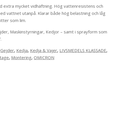
d extra mycket vidhäftning. Hög vattenresistens och
med vattnet utanpå. Klarar både hög belastning och låg
itter som lim.
der, Maskinstyrningar, Kedjor – samt i sprayform som
.
,
Gejder
,
Kedja
,
Kedja & Vajer
,
LIVSMEDELS KLASSADE
,
tage
,
Montering
,
OMICRON