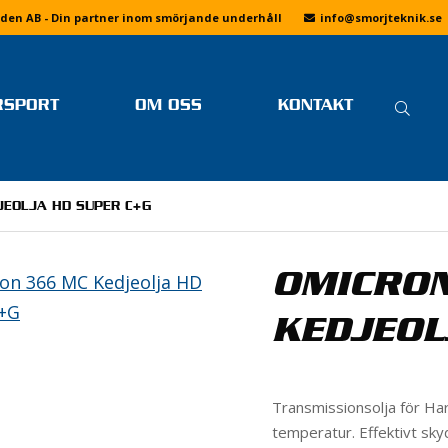
den AB - Din partner inom smörjande underhåll
info
@smorjteknik.se
SÖ
RSPORT
OM OSS
KONTAKT
EFT
SENASTE NYTT FRÅN
LINUS ÖSTLUND
FAQ
SMÖRJTEKNIK
FOTOGALLERIER
MER LÄSNING
JEOLJA HD SUPER C+G
OM SMÖRJTEKNIK
DRIFTING
VI PÅ SMÖRJTEKNIK
KÖPVILLKOR
BANRACING
JOBBA HOS OSS
OMICRON
INTEGRITETSPOLICY
SKOTERCROSS
DRAGRACING
KEDJEOL
F1 H2O
SPEEDWAY
Transmissionsolja för Ha
E
ENDURO
temperatur. Effektivt sky