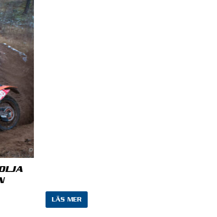
OLJA
N
LÄS MER
bbläsare till nästa gång jag