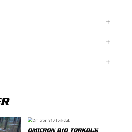
ta
*
ER
OMICRON 810 TORKDUK