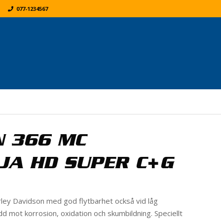
077-1234567
K
ER:
 366 MC
JA HD SUPER C+G
rley Davidson med god flytbarhet också vid låg
dd mot korrosion, oxidation och skumbildning. Speciellt