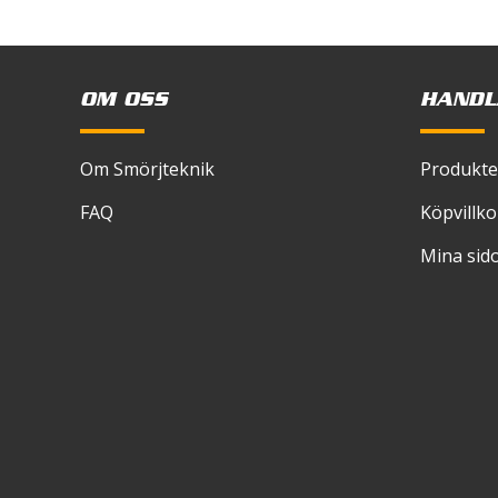
skriver
Viskocitet 
Temperatu
OM OSS
HANDL
Basoljevisk
Färg
Om Smörjteknik
Produkte
FAQ
Köpvillko
Mina sid