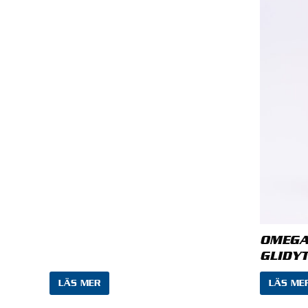
Din rece
Namn
*
OMEGA
GLIDYT
LÄS MER
LÄS ME
Spara