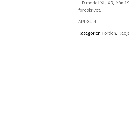
HD modell XL, XR, från 19
föreskrivet.
API GL-4
Kategorier:
Fordon
,
Kedj