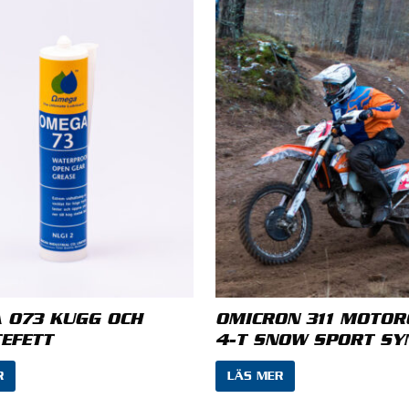
nsion
*
E-post
*
 073 KUGG OCH
OMICRON 311 MOTOR
EFETT
4-T SNOW SPORT SY
R
LÄS MER
 mitt namn, min e-postadress och webbplats i denna we