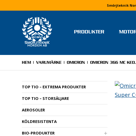
Smörjteknik Nor
PRODUKTER
MOTO
TEAM OCH FÖRARE
MONIKA ARVIDSSON
HEM
|
VARUMÄRKE
|
OMICRON
| OMICRON 366 MC KED
MOLLY HJÄLM
RICKARD IVARS
TOP TIO – EXTREMA PRODUKTER
NIKLAS JERRINGE
TOP TIO – STORSÄLJARE
MJ MOTORSPORT
ELVIRA LINDH
AEROSOLER
LINUS PETTERSSON
KÖLDRESISTENTA
STEFAN WETTERVIK & PELL
PONELL
BIO-PRODUKTER