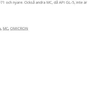
71 och nyare. Också andra MC, då API GL-5, inte är
a
,
MC
,
OMICRON