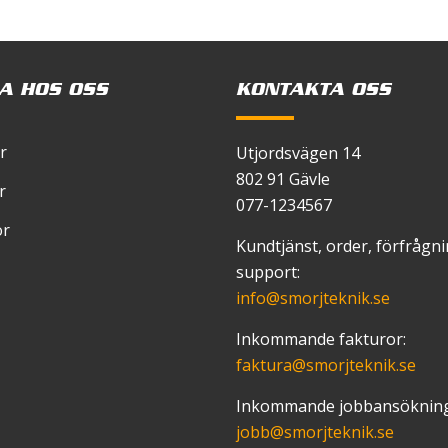
 en kommentar.
SAE
40
rvidd ºC
-27 +211
A HOS OSS
KONTAKTA OSS
 cSt 40ºC
89
amber
r
Utjordsvägen 14
802 91 Gävle
r
077-1234567
or
Kundtjänst, order, förfrågn
support:
info
@smorjteknik.se
Inkommande fakturor:
faktura
@smorjteknik.se
Inkommande jobbansökning
jobb
@smorjteknik.se