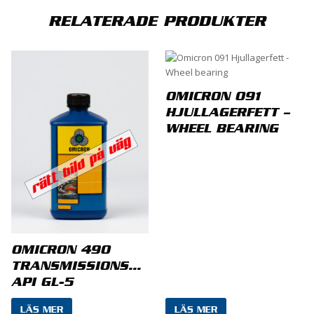
BLI FÖRST MED ATT RECENSERA ”OMICRON 757
RELATERADE PRODUKTER
MOTOROLJA LONG LIFE POWER”
Din e-postadress kommer inte publiceras.
Obligatoriska fält är märkta
*
OMICRON 091
Ditt betyg
*
HJULLAGERFETT –
WHEEL BEARING
Din recension
*
OMICRON 490
TRANSMISSIONSOLJA
API GL-5
LÄS MER
LÄS MER