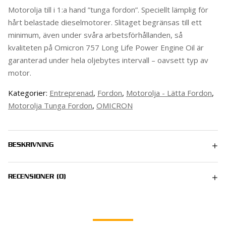
Motorolja till i 1:a hand ”tunga fordon”. Speciellt lämplig för
hårt belastade dieselmo­torer. Slitaget begränsas till ett
minimum, även under svåra arbetsförhållanden, så
kvaliteten på Omicron 757 Long Life Power Engine Oil är
garanterad under hela oljebytes intervall – oavsett typ av
motor.
Kategorier:
Entreprenad
,
Fordon
,
Motorolja - Lätta Fordon
,
Motorolja Tunga Fordon
,
OMICRON
BESKRIVNING
RECENSIONER (0)
Det finns inga recensioner än.