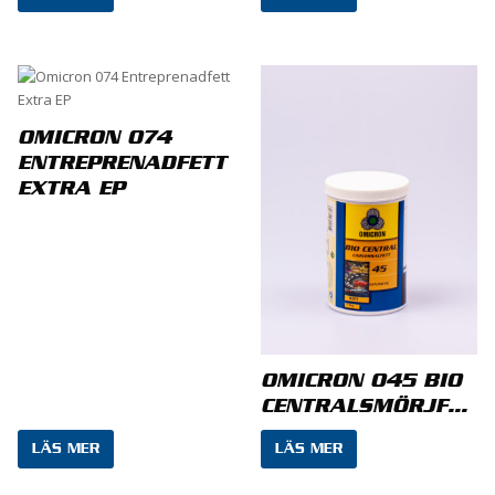
Namn
*
OMICRON 074
ENTREPRENADFETT
EXTRA EP
E-post
*
Spara mitt namn, min e-postadress och
webbplats i denna webbläsare till nästa gång jag
OMICRON 045 BIO
skriver en kommentar.
CENTRALSMÖRJFETT
LÄS MER
LÄS MER