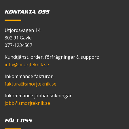
KONTAKTA OSS
Utjordsvägen 14
802 91 Gävle
077-1234567
Kundtjänst, order, förfrågningar & support:
info
@smorjteknik.se
Inkommande fakturor:
faktura
@smorjteknik.se
Inkommande jobbansökningar:
jobb
@smorjteknik.se
FÖLJ OSS