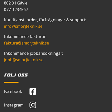
802 91 Gävle
077-1234567
Kundtjänst, order, förfrågningar & support:
info
@smorjteknik.se
Inkommande fakturor:
faktura
@smorjteknik.se
Inkommande jobbansökningar:
jobb
@smorjteknik.se
FÖLJ OSS
Facebook
Instagram