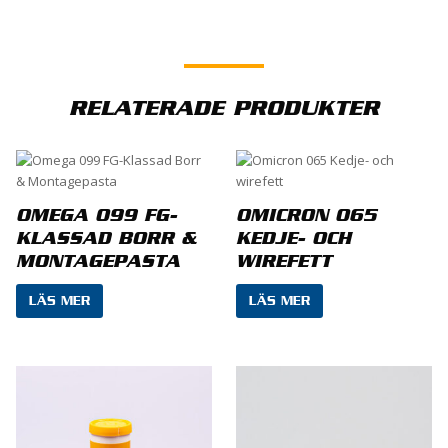
Det finns inga recensioner än.
BLI FÖRST MED ATT RECENSERA ”OMICRON 058
RELATERADE PRODUKTER
FG-KLASSAT MASKINFETT”
Din e-postadress kommer inte publiceras.
Obligatoriska fält är märkta
*
OMEGA 099 FG-
OMICRON 065
Ditt betyg
*
KLASSAD BORR &
KEDJE- OCH
MONTAGEPASTA
WIREFETT
LÄS MER
LÄS MER
Din recension
*