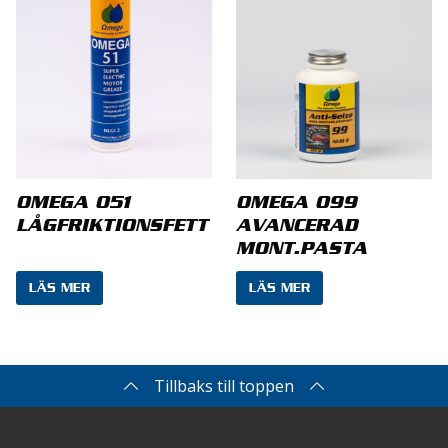
Namn
*
OMEGA 051
OMEGA 099
LÅGFRIKTIONSFETT
AVANCERAD
MONT.PASTA
E-post
*
LÄS MER
LÄS MER
Spara mitt namn, min e-postadress och
Tillbaks till toppen
webbplats i denna webbläsare till nästa gång jag
skriver en kommentar.