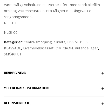
Värmetåligt vidhäftande universellt fett med stark oljefilm
och hög vattenresistens. Bra tålighet mot ångtvätt o
rengöringsmedel.
NSF-H1
NLGI 00
Kategorier:
Centralsmörjning
,
Glidyta
,
LIVSMEDELS
KLASSADE
,
Livsmedelsklassat
,
OMICRON
,
Rullande lager
,
SMÖRJFETT
BESKRIVNING
YTTERLIGARE INFORMATION
0.4 kg
RECENSIONER (0)