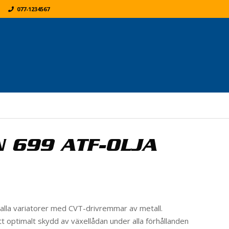
077-1234567
K
ER:
 699 ATF-OLJA
 alla variatorer med CVT-drivremmar av metall.
t optimalt skydd av växellådan under alla förhållanden