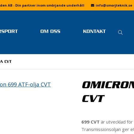
den AB - Din partner inom smörjande underhåll
info
@smorjteknik.se
SÖ
RSPORT
OM OSS
KONTAKT
EFT
SENASTE NYTT FRÅN
LINUS ÖSTLUND
FAQ
SMÖRJTEKNIK
FOTOGALLERIER
MER LÄSNING
A CVT
OM SMÖRJTEKNIK
DRIFTING
VI PÅ SMÖRJTEKNIK
KÖPVILLKOR
BANRACING
JOBBA HOS OSS
OMICRON
INTEGRITETSPOLICY
SKOTERCROSS
DRAGRACING
CVT
F1 H2O
SPEEDWAY
699 CVT
är utvecklad för
E
ENDURO
Transmissionsoljan ger et