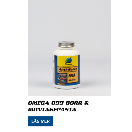
OMEGA 099 BORR &
MONTAGEPASTA
LÄS MER
bbläsare till nästa gång jag