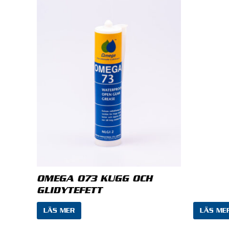
Din rece
Namn
*
Specific g
OMEGA 073 KUGG OCH
Viscosity 
GLIDYTEFETT
Viscosity 
Viscosity i
LÄS MER
LÄS ME
Spara
Flashpoint