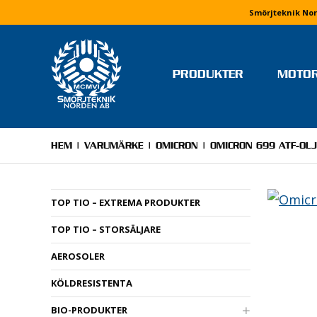
Smörjteknik Nor
PRODUKTER
MOTO
TEAM OCH FÖRARE
MONIKA ARVIDSSON
HEM
|
VARUMÄRKE
|
OMICRON
| OMICRON 699 ATF-OLJ
MOLLY HJÄLM
RICKARD IVARS
TOP TIO – EXTREMA PRODUKTER
NIKLAS JERRINGE
TOP TIO – STORSÄLJARE
MJ MOTORSPORT
ELVIRA LINDH
AEROSOLER
LINUS PETTERSSON
KÖLDRESISTENTA
STEFAN WETTERVIK & PELL
PONELL
BIO-PRODUKTER