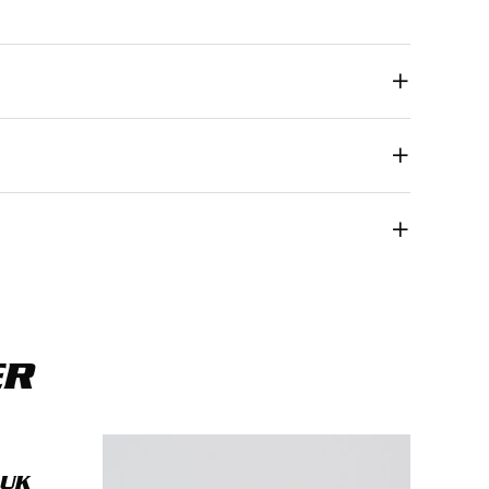
ta
*
ER
DUK