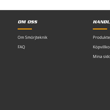
skriver
Pour point
Colour
OM OSS
HANDL
Om Smörjteknik
Produkte
FAQ
Köpvillko
Mina sid