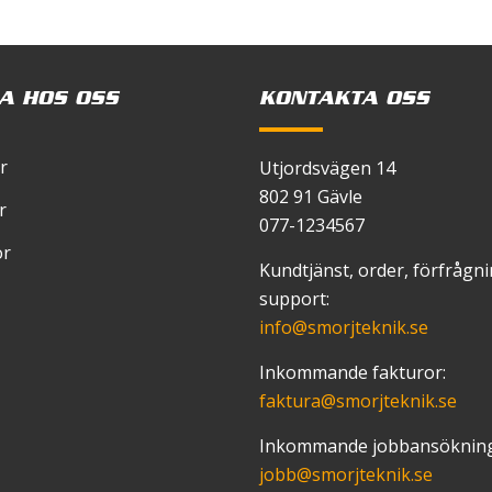
 en kommentar.
℃
<-42
Amber
A HOS OSS
KONTAKTA OSS
r
Utjordsvägen 14
802 91 Gävle
r
077-1234567
or
Kundtjänst, order, förfrågn
support:
info
@smorjteknik.se
Inkommande fakturor:
faktura
@smorjteknik.se
Inkommande jobbansökning
jobb
@smorjteknik.se