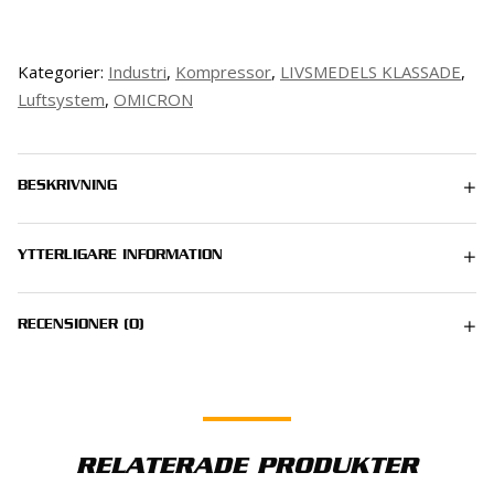
Kategorier:
Industri
,
Kompressor
,
LIVSMEDELS KLASSADE
,
Luftsystem
,
OMICRON
BESKRIVNING
YTTERLIGARE INFORMATION
0.25 kg
RECENSIONER (0)
Det finns inga recensioner än.
BLI FÖRST MED ATT RECENSERA ”OMICRON 588
RELATERADE PRODUKTER
BLÅSMASKINSOLJA – BLOWER FG-KLASSAD”