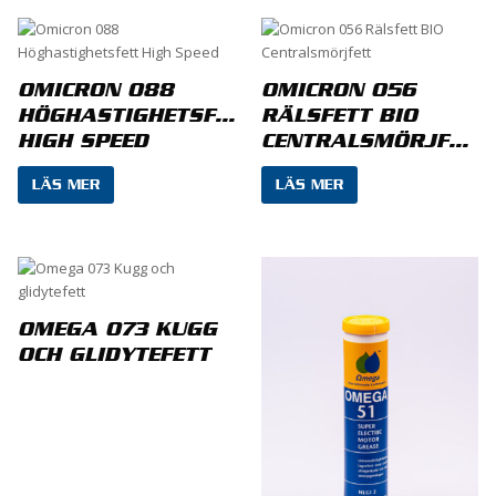
Din e-postadress kommer inte publiceras.
Obligatoriska fält är märkta
*
OMICRON 088
OMICRON 056
Ditt betyg
*
HÖGHASTIGHETSFETT
RÄLSFETT BIO
HIGH SPEED
CENTRALSMÖRJFETT
LÄS MER
LÄS MER
Din recension
*
OMEGA 073 KUGG
OCH GLIDYTEFETT