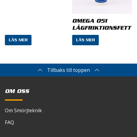
Namn
*
OMEGA 051
LÅGFRIKTIONSFETT
E-post
*
LÄS MER
LÄS MER
Tillbaks till toppen
Spara mitt namn, min e-postadress och
webbplats i denna webbläsare till nästa gång jag
skriver en kommentar.
OM OSS
Om Smörjteknik
FAQ