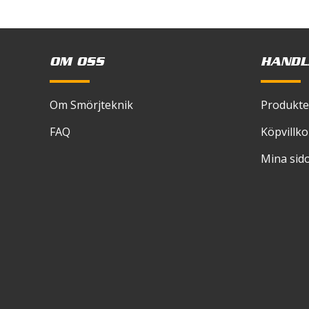
skriver
OM OSS
HANDL
Om Smörjteknik
Produkte
FAQ
Köpvillko
Viskocitet
Mina sid
Basoljevisk
Färg