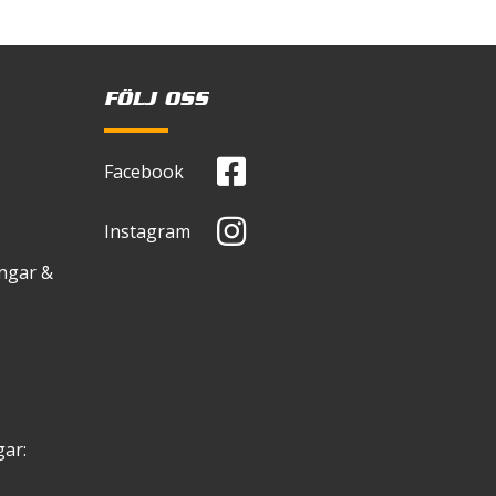
FÖLJ OSS
Facebook
SO VG 46
Instagram
36 +216
ingar &
6
ar: