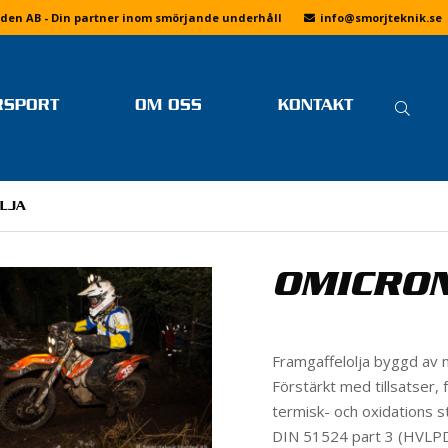
den AB - Din partner inom smörjande underhåll
info
@smorjteknik.se
SÖ
RSPORT
OM OSS
KONTAKT
EFT
SENASTE NYTT FRÅN
LINUS ÖSTLUND
FAQ
SMÖRJTEKNIK
FOTOGALLERIER
MER LÄSNING
OLJA
OM SMÖRJTEKNIK
DRIFTING
VI PÅ SMÖRJTEKNIK
KÖPVILLKOR
BANRACING
JOBBA HOS OSS
OMICRON
INTEGRITETSPOLICY
SKOTERCROSS
DRAGRACING
F1 H2O
Framgaffelolja byggd av m
Förstärkt med tillsatser,
SPEEDWAY
termisk- och oxidations s
E
ENDURO
DIN 51524 part 3 (HVLP