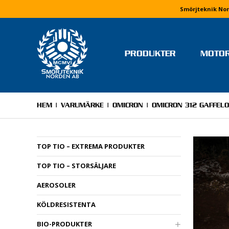
Smörjteknik Nor
PRODUKTER
MOTO
TEAM OCH FÖRARE
MONIKA ARVIDSSON
HEM
|
VARUMÄRKE
|
OMICRON
| OMICRON 312 GAFFEL
MOLLY HJÄLM
RICKARD IVARS
TOP TIO – EXTREMA PRODUKTER
NIKLAS JERRINGE
TOP TIO – STORSÄLJARE
MJ MOTORSPORT
ELVIRA LINDH
AEROSOLER
LINUS PETTERSSON
KÖLDRESISTENTA
STEFAN WETTERVIK & PELL
PONELL
BIO-PRODUKTER