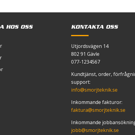
 en kommentar.
A HOS OSS
KONTAKTA OSS
r
Utjordsvägen 14
802 91 Gävle
r
ISO VG 6,5
ISO VG 15
ISO VG 32
I
077-1234567
or
-42 +180
-40 +200
-
Kundtjänst, order, förfrågn
 cSt 40ºC
6,5
16
32
4
support:
Amber
info
@smorjteknik.se
Inkommande fakturor:
faktura
@smorjteknik.se
Inkommande jobbansökning
jobb
@smorjteknik.se