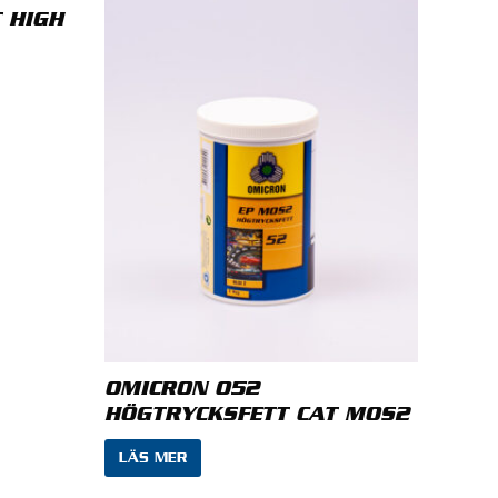
 HIGH
OMICRON 052
HÖGTRYCKSFETT CAT MOS2
LÄS MER
bbläsare till nästa gång jag