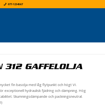
077-1234567
K
ER:
 312 GAFFELOLJA
ycket fin basolja med låg flytpunkt och högt VI.
 för exceptionell hydraulisk fjädring och dämpning. Hög
tabilitet. Skumningsdämpande och packningsneutral.
D)