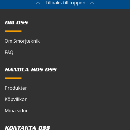
Spara mitt namn, min e-postadress och
Tillbaks till toppen
webbplats i denna webbläsare till nästa gång jag
skriver en kommentar.
OM OSS
Om Smörjteknik
FAQ
HANDLA HOS OSS
Produkter
Köpvillkor
Mina sidor
KONTAKTA OSS