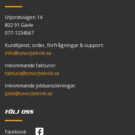
Utjordsvägen 14
802 91 Gävle
077-1234567
Kundtjänst, order, förfrågningar & support:
info
@smorjteknik.se
Inkommande fakturor:
faktura
@smorjteknik.se
Inkommande jobbansökningar:
jobb
@smorjteknik.se
FÖLJ OSS
Viskocitet SAE
Facebook
46