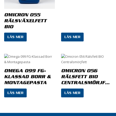
OMICRON 055
RÄLSVÄXELFETT
BIO
LÄS MER
LÄS MER
Namn
*
OMEGA 099 FG-
OMICRON 056
KLASSAD BORR &
RÄLSFETT BIO
MONTAGEPASTA
CENTRALSMÖRJFETT
E-post
*
LÄS MER
LÄS MER