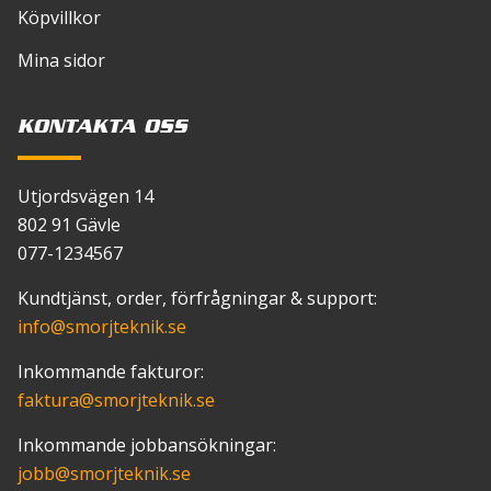
Köpvillkor
Namn
*
Mina sidor
KONTAKTA OSS
E-post
*
Utjordsvägen 14
802 91 Gävle
077-1234567
Spara mitt namn, min e-postadress och
Kundtjänst, order, förfrågningar & support:
webbplats i denna webbläsare till nästa gång jag
info
@smorjteknik.se
skriver en kommentar.
Inkommande fakturor:
faktura
@smorjteknik.se
Inkommande jobbansökningar:
jobb
@smorjteknik.se