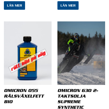
Kim Berg
–
15 september, 2020
LÄS MER
LÄS MER
Funkade jättebra i gräsklipparen. Som trots
rengöring av förgasaren inte gick som den
skulle, tillsatt vid 2 tankningar och klipparen
går som aldrig förr + att den numer startar
på första rycket.
Anders Nilsson
–
7 oktober, 2024
Har provat på allt ifrån motorsåg till personbilar
och nog funkar det som det ska, ingen tvekan om
det. En riktigt bra tillsats !
OMICRON 055
OMICRON 630 2-
RÄLSVÄXELFETT
TAKTSOLJA
BIO
SUPREME
LÄGG TILL EN RECENSION
SYNTHETIC