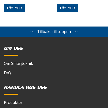
Din e-postadress kommer inte publiceras.
LÄS MER
LÄS MER
Obligatoriska fält är märkta
*
Ditt betyg
*
Tillbaks till toppen
Din recension
*
OM OSS
Om Smörjteknik
FAQ
HANDLA HOS OSS
Produkter