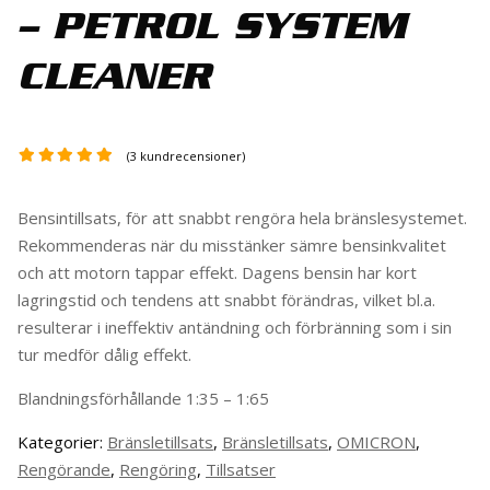
– PETROL SYSTEM
CLEANER
(
3
kundrecensioner)
Bensintillsats, för att snabbt rengöra hela bränslesystemet.
Rekommenderas när du misstänker sämre bensinkvalitet
och att motorn tappar effekt. Dagens bensin har kort
lagringstid och ten­dens att snabbt förändras, vilket bl.a.
resulterar i ineffektiv antändning och förbränning som i sin
tur medför dålig effekt.
Blandningsförhållande 1:35 – 1:65
Kategorier:
Bränsletillsats
,
Bränsletillsats
,
OMICRON
,
Rengörande
,
Rengöring
,
Tillsatser