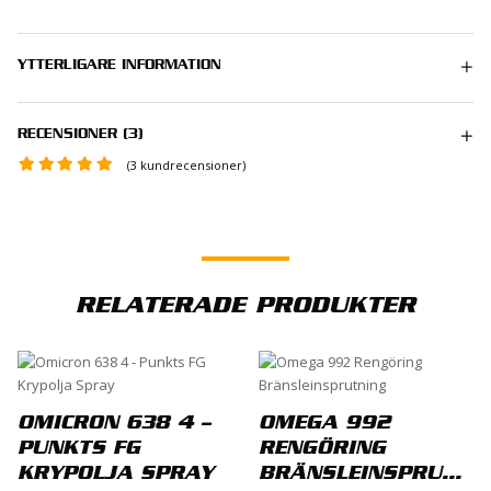
YTTERLIGARE INFORMATION
1 kg
RECENSIONER (3)
(
3
kundrecensioner)
Stefan
–
19 maj, 2020
Provade denna produkt i röjsågen som inte
ville gå som den skulle trots rengöring av
RELATERADE PRODUKTER
förgasare, hällde en skvätt i bensintanken
och körde i några minuter, sen gick
röjsågen som den skulle. Rekommenderar
denna produkt.
OMICRON 638 4 –
OMEGA 992
PUNKTS FG
RENGÖRING
KRYPOLJA SPRAY
BRÄNSLEINSPRUTNING