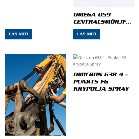
OMEGA 059
CENTRALSMÖRJFETT
LÄS MER
LÄS MER
Namn
*
OMICRON 638 4 –
PUNKTS FG
KRYPOLJA SPRAY
E-post
*
Spara mitt namn, min e-postadress och