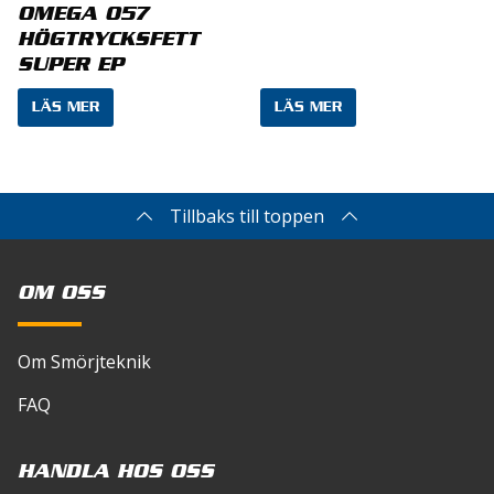
OMEGA 057
webbplats i denna webbläsare till nästa gång jag
HÖGTRYCKSFETT
skriver en kommentar.
SUPER EP
LÄS MER
LÄS MER
Tillbaks till toppen
OM OSS
Om Smörjteknik
FAQ
HANDLA HOS OSS