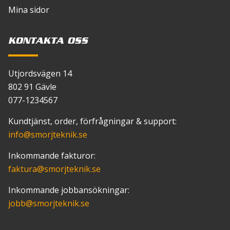
Mina sidor
KONTAKTA OSS
Utjordsvägen 14
802 91 Gävle
077-1234567
Kundtjänst, order, förfrågningar & support:
info
@smorjteknik.se
Inkommande fakturor:
faktura
@smorjteknik.se
Inkommande jobbansökningar:
jobb
@smorjteknik.se