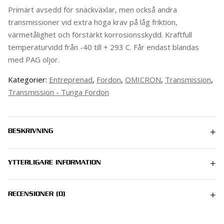
Primärt avsedd för snäckväxlar, men också andra
transmissioner vid extra höga krav på låg friktion,
värmetålighet och förstärkt korrosionsskydd. Kraftfull
temperaturvidd från -40 till + 293 C. Får endast blandas
med PAG oljor.
Kategorier:
Entreprenad
,
Fordon
,
OMICRON
,
Transmission
,
Transmission - Tunga Fordon
BESKRIVNING
YTTERLIGARE INFORMATION
0.25 kg
RECENSIONER (0)
Det finns inga recensioner än.