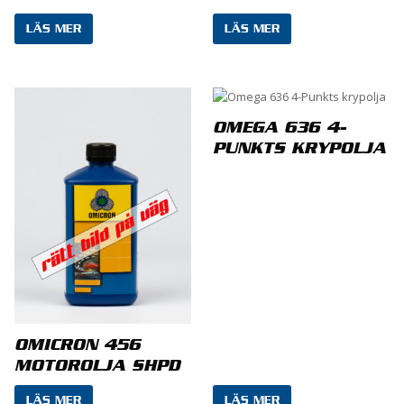
LÄS MER
LÄS MER
Namn
*
OMEGA 636 4-
PUNKTS KRYPOLJA
E-post
*
Spara mitt namn, min e-postadress och
webbplats i denna webbläsare till nästa gång jag
OMICRON 456
skriver en kommentar.
MOTOROLJA SHPD
LÄS MER
LÄS MER