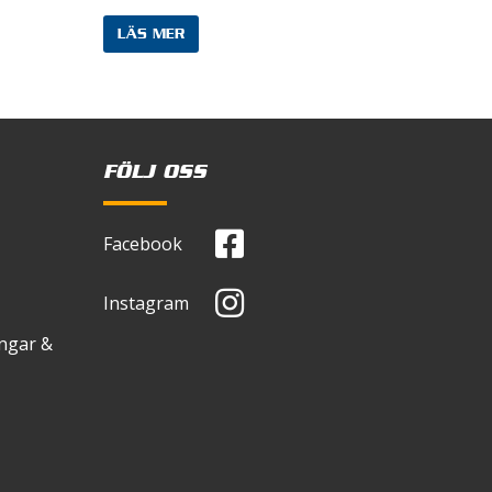
LÄS MER
bbläsare till nästa gång jag
FÖLJ OSS
Facebook
Instagram
ingar &