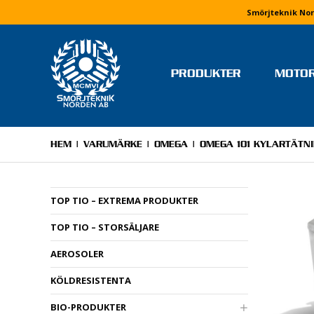
Smörjteknik Nor
PRODUKTER
MOTO
TEAM OCH FÖRARE
MONIKA ARVIDSSON
HEM
|
VARUMÄRKE
|
OMEGA
| OMEGA 101 KYLARTÄTN
MOLLY HJÄLM
RICKARD IVARS
TOP TIO – EXTREMA PRODUKTER
NIKLAS JERRINGE
TOP TIO – STORSÄLJARE
MJ MOTORSPORT
ELVIRA LINDH
AEROSOLER
LINUS PETTERSSON
KÖLDRESISTENTA
STEFAN WETTERVIK & PELL
PONELL
BIO-PRODUKTER