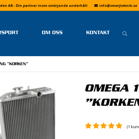
den AB - Din partner inom smörjande underhåll
info
@smorjteknik.se
SÖ
RSPORT
OM OSS
KONTAKT
EFT
SENASTE NYTT FRÅN
LINUS ÖSTLUND
FAQ
SMÖRJTEKNIK
FOTOGALLERIER
MER LÄSNING
ING ”KORKEN”
OM SMÖRJTEKNIK
DRIFTING
VI PÅ SMÖRJTEKNIK
KÖPVILLKOR
BANRACING
JOBBA HOS OSS
OMEGA 1
INTEGRITETSPOLICY
SKOTERCROSS
DRAGRACING
”KORKE
F1 H2O
SPEEDWAY
(
1
kund
E
ENDURO