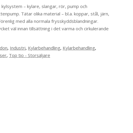
a kylsystem – kylare, slangar, rör, pump och
enpump. Tätar olika material – bl.a. koppar, stål, järn,
Förenlig med alla normala frysskyddsblandningar.
 väl innan tillsättning i det varma och cirkulerande
rdon
,
Industri
,
Kylarbehandling
,
Kylarbehandling
,
tser
,
Top tio - Storsäljare