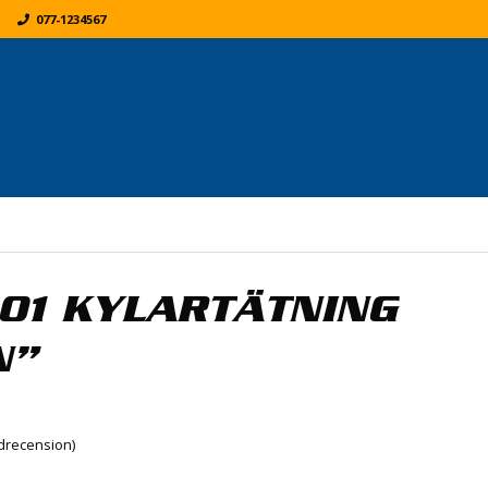
077-1234567
K
ER:
01 KYLARTÄTNING
N”
recension)