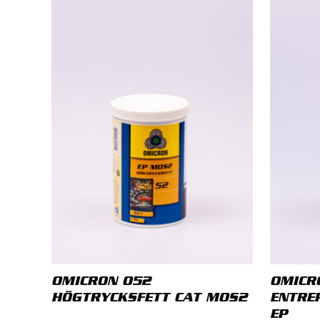
LÄGG TILL EN RECENSION
Din e-po
Ditt be
Din rece
OMICRON 052
OMICR
HÖGTRYCKSFETT CAT MOS2
ENTRE
Namn
*
EP