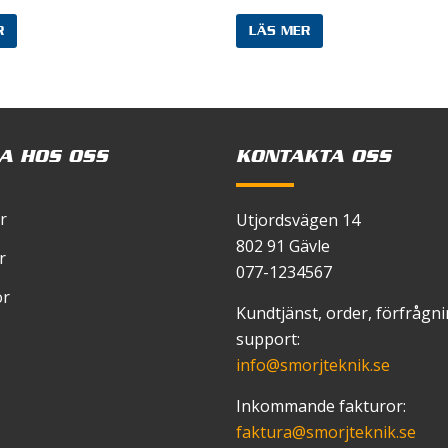
R
LÄS MER
 mitt namn, min e-postadress och webbplats i denna we
 en kommentar.
A HOS OSS
KONTAKTA OSS
r
Utjordsvägen 14
802 91 Gävle
r
077-1234567
or
Kundtjänst, order, förfrågn
support:
info
@smorjteknik.se
Inkommande fakturor:
faktura
@smorjteknik.se