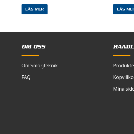
LÄS MER
LÄS ME
Spara
skriver
OM OSS
HANDL
Om Smörjteknik
Produkte
FAQ
Köpvillko
Mina sid