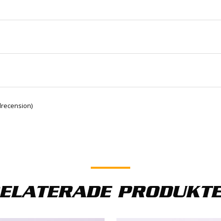
1 kg
recension)
Björn Pettersson
–
23 oktober, 2020
101 använder vi på vår lastbilsverkstad, blir alltid bra resul
håller det sej tätt i många år. Fantastisk produkt, har s
ELATERADE PRODUKT