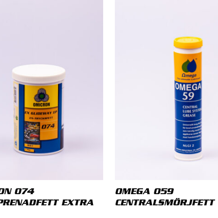
stadress kommer inte publiceras.
Obligatoriska fält är märk
tyg
*
nsion
*
ON 074
OMEGA 059
PRENADFETT EXTRA
CENTRALSMÖRJFETT
E-post
*