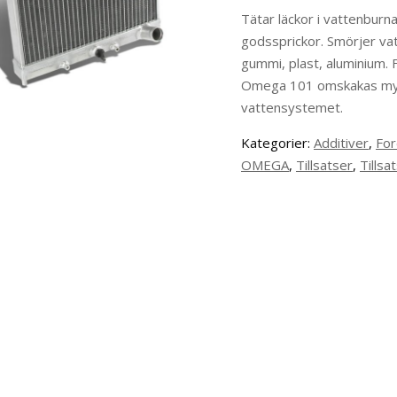
Tätar läckor i vattenburn
godssprickor. Smörjer vatt
gummi, plast, aluminium. 
Omega 101 omskakas mycket
vattensystemet.
Kategorier:
Additiver
,
Fo
OMEGA
,
Tillsatser
,
Tillsa